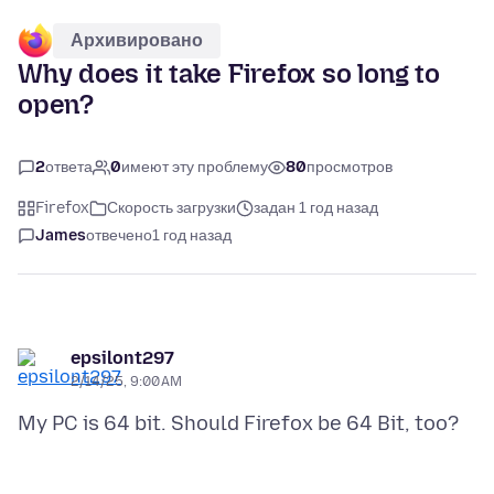
Архивировано
Why does it take Firefox so long to
open?
2
ответа
0
имеют эту проблему
80
просмотров
Firefox
Скорость загрузки
задан 1 год назад
James
отвечено
1 год назад
epsilont297
2/14/25, 9:00 AM