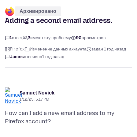
Архивировано
Adding a second email address.
1
ответ
2
имеют эту проблему
90
просмотров
Firefox
Изменение данных аккаунта
задан 1 год назад
James
отвечено
1 год назад
Samuel Novick
1/12/25, 5:17 PM
How can I add a new email address to my