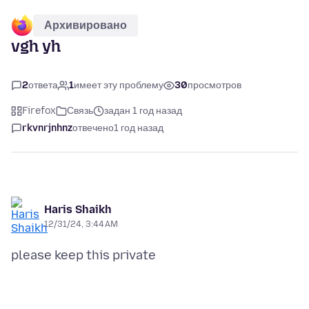
Архивировано
vgh yh
2
ответа
1
имеет эту проблему
30
просмотров
Firefox
Связь
задан 1 год назад
rkvnrjnhnz
отвечено
1 год назад
Haris Shaikh
12/31/24, 3:44 AM