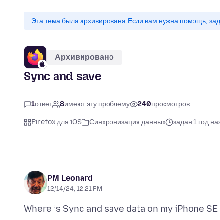
Эта тема была архивирована.
Если вам нужна помощь, зад
Архивировано
Sync and save
1
ответ
8
имеют эту проблему
240
просмотров
Firefox для iOS
Синхронизация данных
задан 1 год на
PM Leonard
12/14/24, 12:21 PM