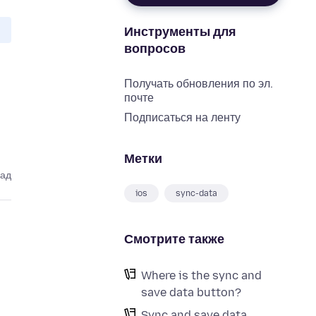
Инструменты для
вопросов
Получать обновления по эл.
почте
Подписаться на ленту
Метки
зад
ios
sync-data
Смотрите также
Where is the sync and
save data button?
Sync and save data