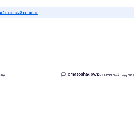
айте новый вопрос.
зад
Tomatoshadow2
отвечено
1 год на