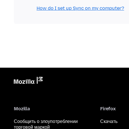
How do I set up Sync on my computer?
Mozilla
Firefox
Сообщить о злоупотреблении
Скачать
торговой маркой