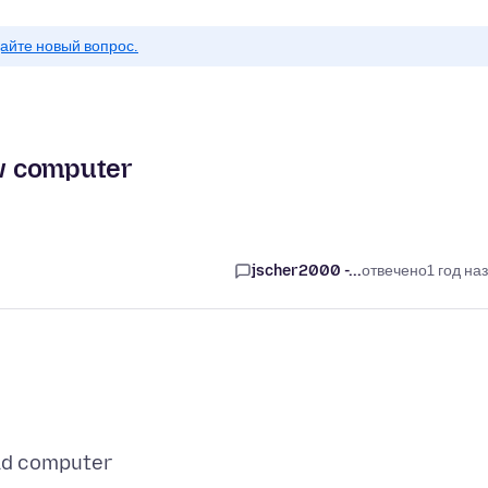
айте новый вопрос.
w computer
jscher2000 -...
отвечено
1 год на