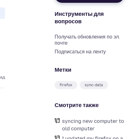
Инструменты для
вопросов
Получать обновления по эл.
почте
Подписаться на ленту
Метки
зад
firefox
sync-data
Смотрите также
syncing new computer to
old computer
I updated my firefox on a