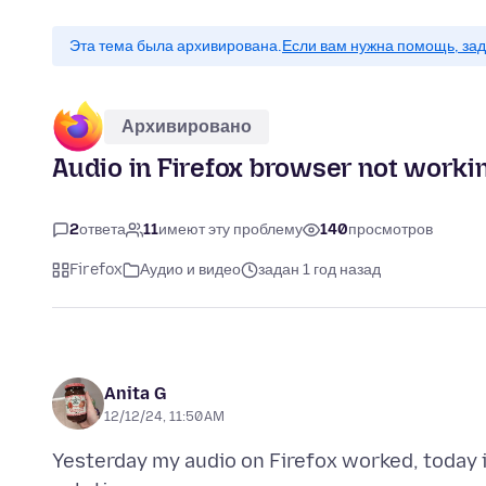
Эта тема была архивирована.
Если вам нужна помощь, зад
Архивировано
Audio in Firefox browser not workin
2
ответа
11
имеют эту проблему
140
просмотров
Firefox
Аудио и видео
задан 1 год назад
Anita G
12/12/24, 11:50 AM
Yesterday my audio on Firefox worked, today it