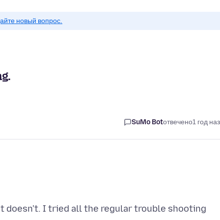
айте новый вопрос.
g.
SuMo Bot
отвечено
1 год на
 doesn't. I tried all the regular trouble shooting