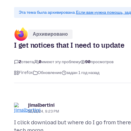
Эта тема была архивирована.
Если вам нужна помощь, зад
Архивировано
I get notices that I need to update
2
ответа
0
имеют эту проблему
90
просмотров
Firefox
Обновление
задан 1 год назад
jimalbertini
12/11/24, 9:23 PM
I click download but where do I go from there 