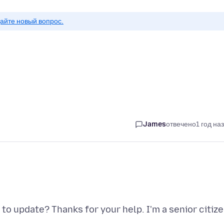
айте новый вопрос.
James
отвечено
1 год на
to update? Thanks for your help. I'm a senior citiz