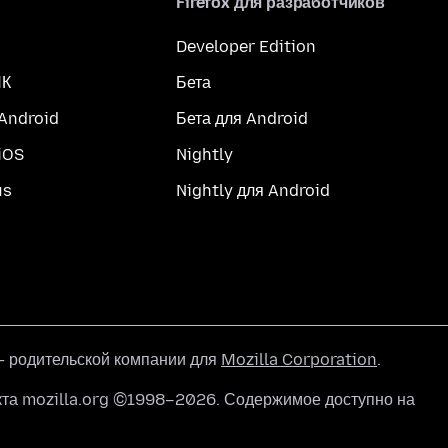
Firefox для разработчиков
Developer Edition
ПК
Бета
 Android
Бета для Android
iOS
Nightly
us
Nightly для Android
 родительской компании для
Mozilla Corporation
.
кта mozilla.org ©1998–2026. Содержимое доступно на