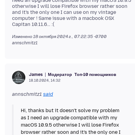
need an upgrade compatible with my macOS 10.9.5
otherwise I will lose Firefox browser rather soon
and it's the only one I can use on my vintage
computer ! Same issue with a macbook OSX
Изменено
18 октября 2024 г., 07:22:35 -0700
annschmitz1
Модератор
Топ-10 помощников
James
18.10.2024, 14:32
annschmitz1
said
Hi, thanks but it doesn't solve my problem
as I need an upgrade compatible with my
macOS 10.9.5 otherwise I will lose Firefox
browser rather soon and it's the only one I