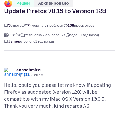
Решён
Архивировано
Update Firefox 78.15 to Version 128
5
ответов
7
имеют эту проблему
168
просмотров
Firefox
Установка и обновления
задан 1 год назад
James
отвечено
1 год назад
annschmitz1
10/17/24, 6:08 AM
Hello, could you please let me know if updating
Firefox as suggested (version 128) will be
compatible with my iMac OS X Version 10.9.5.