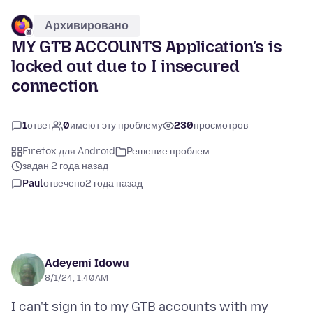
Архивировано
MY GTB ACCOUNTS Application's is
locked out due to I insecured
connection
1
ответ
0
имеют эту проблему
230
просмотров
Firefox для Android
Решение проблем
задан 2 года назад
Paul
отвечено
2 года назад
Adeyemi Idowu
8/1/24, 1:40 AM
I can't sign in to my GTB accounts with my