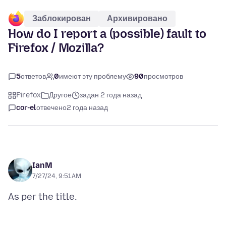
Заблокирован
Архивировано
How do I report a (possible) fault to
Firefox / Mozilla?
5
ответов
0
имеют эту проблему
90
просмотров
Firefox
Другое
задан 2 года назад
cor-el
отвечено
2 года назад
IanM
7/27/24, 9:51 AM