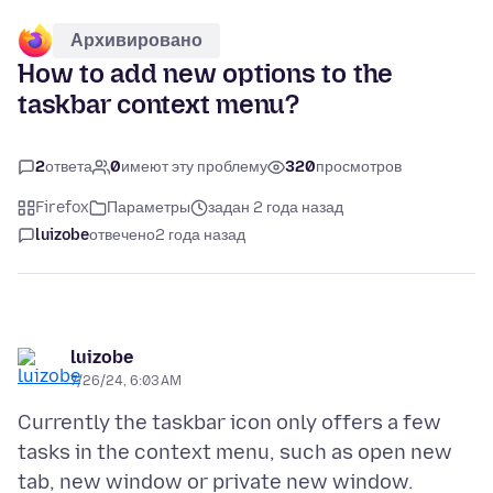
Архивировано
How to add new options to the
taskbar context menu?
2
ответа
0
имеют эту проблему
320
просмотров
Firefox
Параметры
задан 2 года назад
luizobe
отвечено
2 года назад
luizobe
7/26/24, 6:03 AM
Currently the taskbar icon only offers a few
tasks in the context menu, such as open new