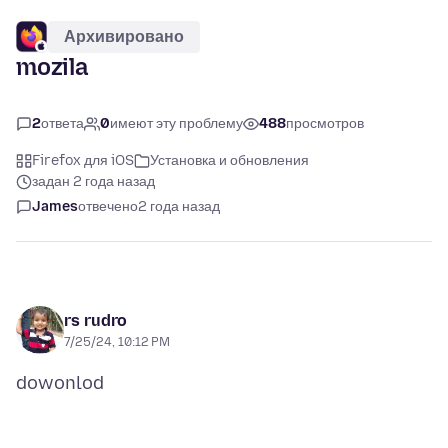
Архивировано
mozila
2
ответа
0
имеют эту проблему
488
просмотров
Firefox для iOS
Установка и обновления
задан 2 года назад
James
отвечено
2 года назад
rs rudro
7/25/24, 10:12 PM