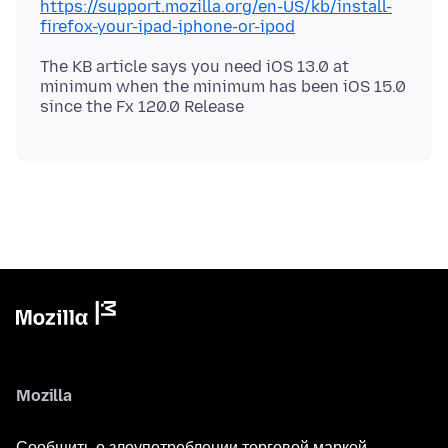
https://support.mozilla.org/en-US/kb/install-
firefox-your-ipad-iphone-or-ipod
The KB article says you need iOS 13.0 at
minimum when the minimum has been iOS 15.0
Mozilla
Сообщить о злоупотреблении торговой маркой