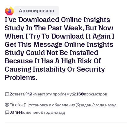
Архивировано
I've Downloaded Online Insights
Study In The Past Week, But Now
When I Try To Download It Again I
Get This Message Online Insights
Study Could Not Be Installed
Because It Has A High Risk Of
Causing Instability Or Security
Problems.
2
ответа
0
имеют эту проблему
160
просмотров
Firefox
Установка и обновления
задан 2 года назад
James
отвечено
2 года назад