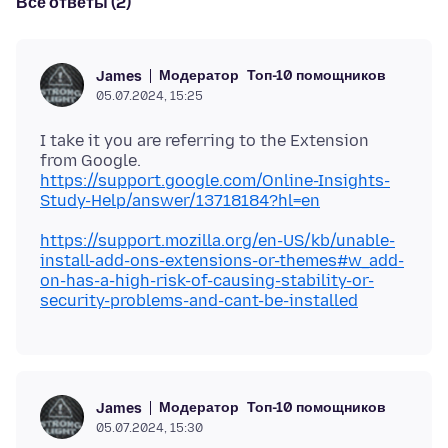
Все ответы (2)
Модератор
Топ-10 помощников
James
05.07.2024, 15:25
I take it you are referring to the Extension
from Google.
https://support.google.com/Online-Insights-
Study-Help/answer/13718184?hl=en
https://support.mozilla.org/en-US/kb/unable-
install-add-ons-extensions-or-themes#w_add-
on-has-a-high-risk-of-causing-stability-or-
security-problems-and-cant-be-installed
Модератор
Топ-10 помощников
James
05.07.2024, 15:30