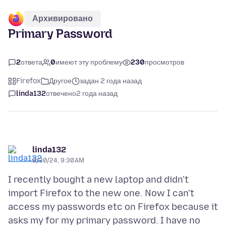
Архивировано
Primary Password
2
ответа
0
имеют эту проблему
230
просмотров
Firefox
Другое
задан 2 года назад
linda132
отвечено
2 года назад
linda132
6/30/24, 9:30 AM
I recently bought a new laptop and didn't
import Firefox to the new one. Now I can't
access my passwords etc on Firefox because it
asks my for my primary password. I have no