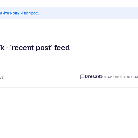
айте новый вопрос.
 - 'recent post' feed
ад
Dresa91
отвечено
1 год на