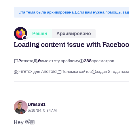
Эта тема была архивирована.
Если вам нужна помощь, зад
Решён
Архивировано
Loading content issue with Facebook
2
ответа
0
имеют эту проблему
238
просмотров
Firefox для Android
Поломки сайтов
задан 2 года наз
Dresa91
5/19/24, 5:34 AM