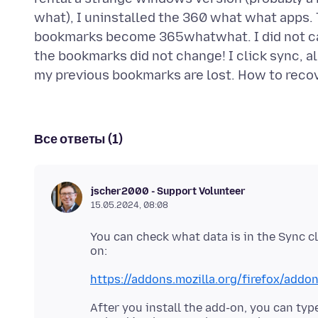
what), I uninstalled the 360 what what apps. 
bookmarks become 365whatwhat. I did not care
the bookmarks did not change! I click sync, a
Все ответы (1)
jscher2000 - Support Volunteer
15.05.2024, 08:08
You can check what data is in the Sync c
https://addons.mozilla.org/firefox/addo
After you install the add-on, you can typ