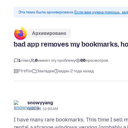
Эта тема была архивирована.
Если вам нужна помощь, зад
Архивировано
bad app removes my bookmarks, ho
1
ответ
0
имеют эту проблему
80
просмотров
Firefox
Закладки
задан 2 года назад
snowyyang
5/15/24, 12:03 AM
I have many rare bookmarks. This time I sell 
rental a strange windows version (probably a