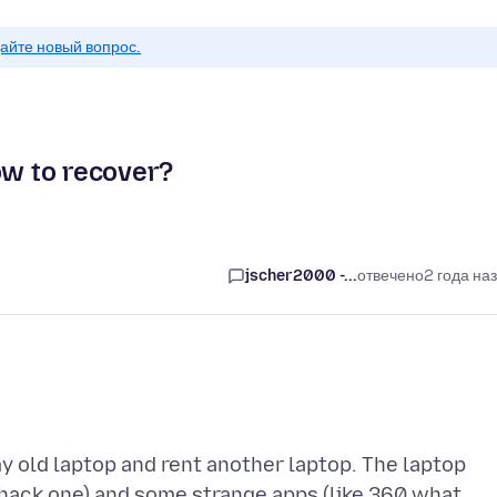
айте новый вопрос.
w to recover?
jscher2000 -...
отвечено
2 года на
my old laptop and rent another laptop. The laptop
 hack one) and some strange apps (like 360 what