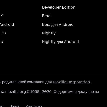
Developer Edition
ПК
Бета
 Android
Бета для Android
iOS
Nightly
us
Nightly для Android
 родительской компании для
Mozilla Corporation
.
кта mozilla.org ©1998–2026. Содержимое доступно на
сть
Куки
Контакты