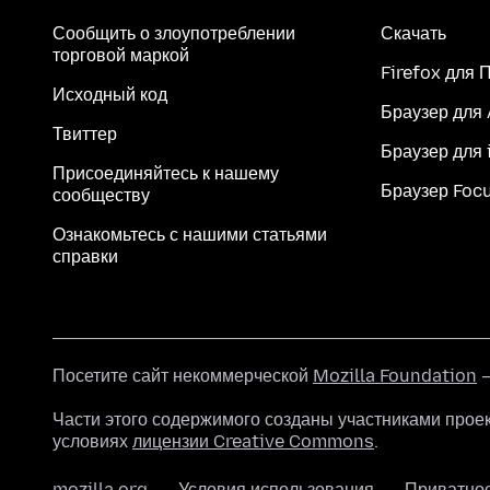
Сообщить о злоупотреблении
Скачать
торговой маркой
Firefox для 
Исходный код
Браузер для
Твиттер
Браузер для 
Присоединяйтесь к нашему
Браузер Foc
сообществу
Ознакомьтесь с нашими статьями
справки
Посетите сайт некоммерческой
Mozilla Foundation
—
Части этого содержимого созданы участниками прое
условиях
лицензии Creative Commons
.
mozilla.org
Условия использования
Приватно