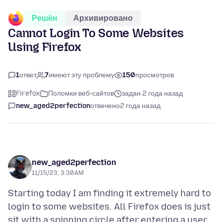
Решён
Архивировано
Cannot Login To Some Websites
Using Firefox
1
ответ
7
имеют эту проблему
150
просмотров
Firefox
Поломки веб-сайтов
задан 2 года назад
new_aged2perfection
отвечено
2 года назад
new_aged2perfection
11/15/23, 3:30 AM
Starting today I am finding it extremely hard to
login to some websites. All Firefox does is just
sit with a spinning circle after entering a user