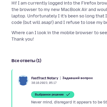
Hi! I am currently logged into the Firefox br
the browser to my new MacBook Air and would 
laptop. Unfortunately I it's been so long that
Where can I look in the mobile browser to se
Все ответы (1)
Задавший вопрос
FastTract Notary
30.10.2023, 05:17
Выбранное решение