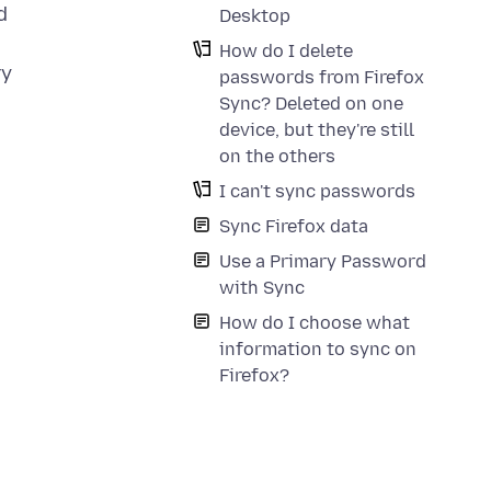
d
Desktop
How do I delete
ry
passwords from Firefox
Sync? Deleted on one
device, but they're still
on the others
I can't sync passwords
Sync Firefox data
Use a Primary Password
with Sync
How do I choose what
information to sync on
Firefox?