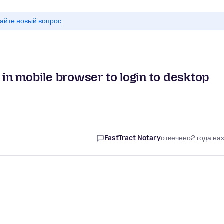
айте новый вопрос.
n mobile browser to login to desktop
FastTract Notary
отвечено
2 года на