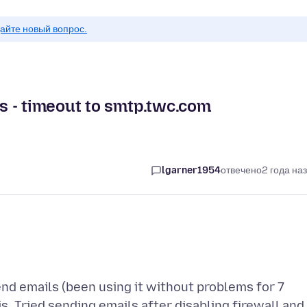
айте новый вопрос.
s - timeout to smtp.twc.com
lgarner1954
отвечено
2 года на
d emails (been using it without problems for 7
is. Tried sending emails after disabling firewall and