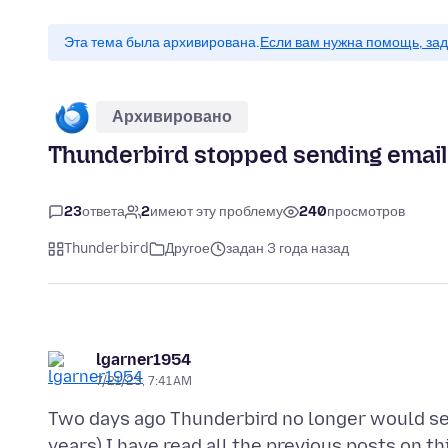
Эта тема была архивирована.
Если вам нужна помощь, зад
Архивировано
Thunderbird stopped sending email
23
ответа
2
имеют эту проблему
240
просмотров
Thunderbird
Другое
задан 3 года назад
lgarner1954
7/21/23, 7:41 AM
Two days ago Thunderbird no longer would sen
years) I have read all the previous posts on th