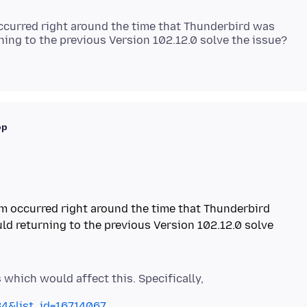
 occurred right around the time that Thunderbird was
ning to the previous Version 102.12.0 solve the issue?
ор
lem occurred right around the time that Thunderbird
ld returning to the previous Version 102.12.0 solve
which would affect this. Specifically,
&list_id=16714067