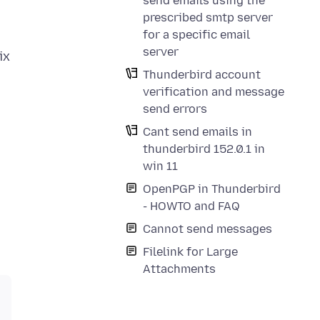
send emails using the
prescribed smtp server
for a specific email
server
ix
Thunderbird account
verification and message
send errors
Cant send emails in
thunderbird 152.0.1 in
win 11
OpenPGP in Thunderbird
- HOWTO and FAQ
Cannot send messages
Filelink for Large
Attachments