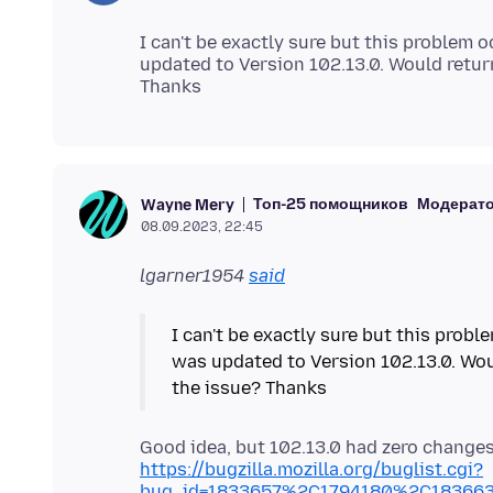
I can't be exactly sure but this problem
updated to Version 102.13.0. Would retur
Топ-25 помощников
Модерат
Wayne Mery
08.09.2023, 22:45
lgarner1954
said
I can't be exactly sure but this prob
was updated to Version 102.13.0. Wou
Good idea, but 102.13.0 had zero changes 
https://bugzilla.mozilla.org/buglist.cgi?
bug_id=1833657%2C1794180%2C1836634