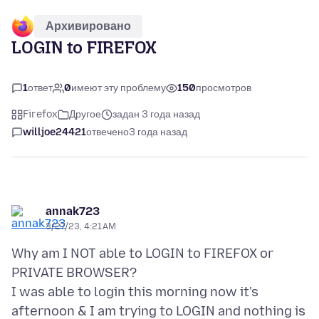
Архивировано
LOGIN to FIREFOX
1
ответ
0
имеют эту проблему
150
просмотров
Firefox
Другое
задан 3 года назад
willjoe24421
отвечено
3 года назад
annak723
3/27/23, 4:21 AM
Why am I NOT able to LOGIN to FIREFOX or
PRIVATE BROWSER?
I was able to login this morning now it's
afternoon & I am trying to LOGIN and nothing is