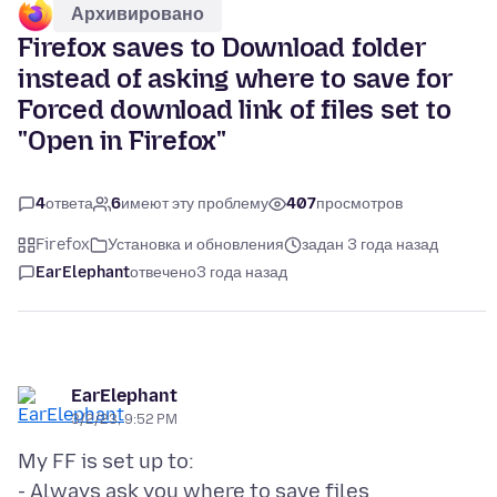
Архивировано
Firefox saves to Download folder
instead of asking where to save for
Forced download link of files set to
"Open in Firefox"
4
ответа
6
имеют эту проблему
407
просмотров
Firefox
Установка и обновления
задан 3 года назад
EarElephant
отвечено
3 года назад
EarElephant
3/2/23, 9:52 PM
My FF is set up to:
- Always ask you where to save files