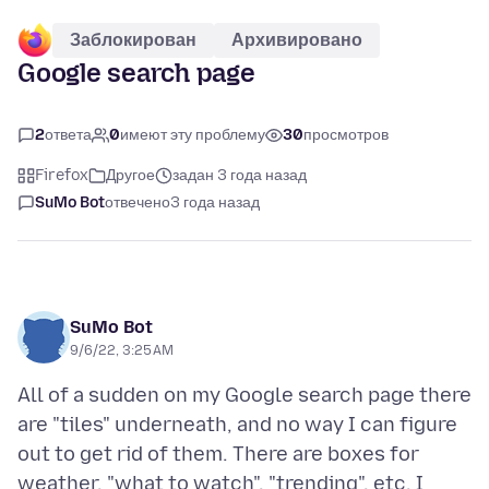
Заблокирован
Архивировано
Google search page
2
ответа
0
имеют эту проблему
30
просмотров
Firefox
Другое
задан 3 года назад
SuMo Bot
отвечено
3 года назад
SuMo Bot
9/6/22, 3:25 AM
All of a sudden on my Google search page there
are "tiles" underneath, and no way I can figure
out to get rid of them. There are boxes for
weather, "what to watch", "trending", etc. I