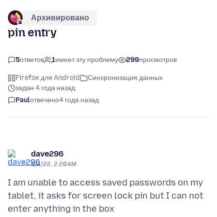
Архивировано
pin entry
5
ответов
1
имеет эту проблему
299
просмотров
Firefox для Android
Синхронизация данных
задан 4 года назад
Paul
отвечено
4 года назад
dave296
6/4/22, 2:20 AM
I am unable to access saved passwords on my
tablet, it asks for screen lock pin but I can not