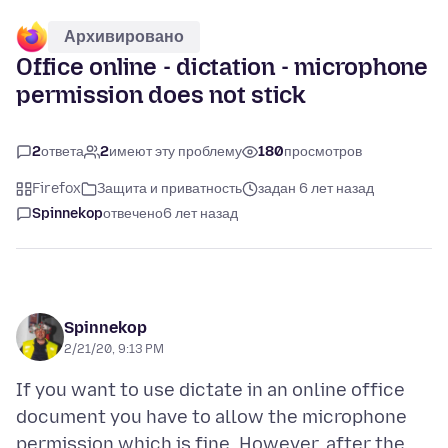
Архивировано
Office online - dictation - microphone
permission does not stick
2
ответа
2
имеют эту проблему
180
просмотров
Firefox
Защита и приватность
задан 6 лет назад
Spinnekop
отвечено
6 лет назад
Spinnekop
2/21/20, 9:13 PM
If you want to use dictate in an online office
document you have to allow the microphone
permission which is fine. However, after the