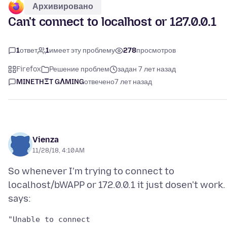
Архивировано
Can't connect to localhost or 127.0.0.1
1
ответ
1
имеет эту проблему
278
просмотров
Firefox
Решение проблем
задан 7 лет назад
MINETHΞT GΛMING
отвечено
7 лет назад
Vienza
11/28/18, 4:10 AM
So whenever I'm trying to connect to
localhost/bWAPP or 172.0.0.1 it just dosen't work. 