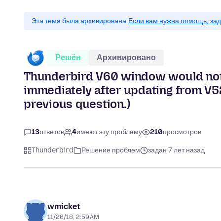
Эта тема была архивирована.
Если вам нужна помощь, зад
Решён
Архивировано
Thunderbird V60 window would not 
immediately after updating from V5
previous question.)
13
ответов
4
имеют эту проблему
210
просмотров
Thunderbird
Решение проблем
задан 7 лет назад
wmicket
11/26/18, 2:59 AM