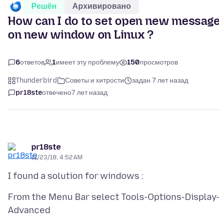
Решён
Архивировано
How can I do to set open new messag
on new window on Linux ?
6
ответов
1
имеет эту проблему
150
просмотров
Thunderbird
Советы и хитрости
задан 7 лет назад
pr18ste
отвечено
7 лет назад
pr18ste
11/23/18, 4:52 AM
From the Menu Bar select Tools-Options-Display