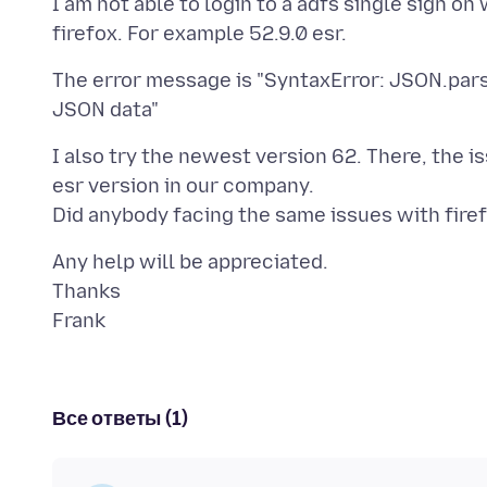
I am not able to login to a adfs single sign o
The error message is "SyntaxError: JSON.parse
I also try the newest version 62. There, the i
esr version in our company.
Any help will be appreciated.
Thanks
Все ответы (1)