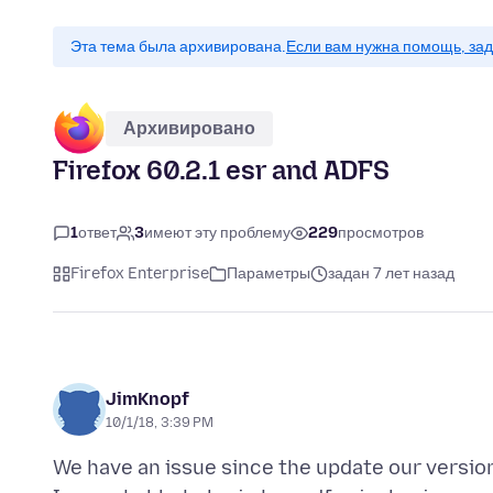
Эта тема была архивирована.
Если вам нужна помощь, зад
Архивировано
Firefox 60.2.1 esr and ADFS
1
ответ
3
имеют эту проблему
229
просмотров
Firefox Enterprise
Параметры
задан 7 лет назад
JimKnopf
10/1/18, 3:39 PM
We have an issue since the update our version 