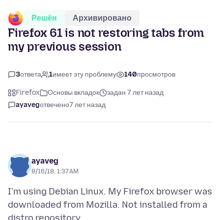
Решён
Архивировано
Firefox 61 is not restoring tabs from
my previous session
3
ответа
1
имеет эту проблему
140
просмотров
Firefox
Основы вкладок
задан 7 лет назад
ayaveg
отвечено
7 лет назад
ayaveg
8/16/18, 1:37 AM
I'm using Debian Linux. My Firefox browser was
downloaded from Mozilla. Not installed from a