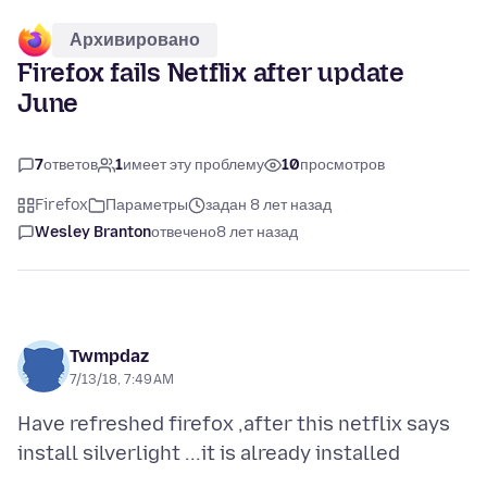
Архивировано
Firefox fails Netflix after update
June
7
ответов
1
имеет эту проблему
10
просмотров
Firefox
Параметры
задан 8 лет назад
Wesley Branton
отвечено
8 лет назад
Twmpdaz
7/13/18, 7:49 AM
Have refreshed firefox ,after this netflix says