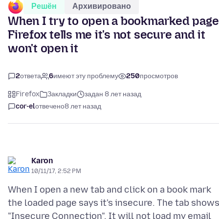
Решён
Архивировано
When I try to open a bookmarked page
Firefox tells me it's not secure and it
won't open it
2
ответа
6
имеют эту проблему
250
просмотров
Firefox
Закладки
задан 8 лет назад
cor-el
отвечено
8 лет назад
Karon
10/11/17, 2:52 PM
When I open a new tab and click on a book mark
the loaded page says it's insecure. The tab show
"Insecure Connection". It will not load my email