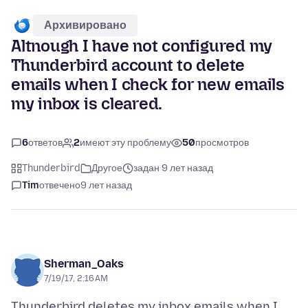
Архивировано
Altnough I have not configured my
Thunderbird account to delete
emails when I check for new emails
my inbox is cleared.
6
ответов
2
имеют эту проблему
50
просмотров
Thunderbird
Другое
задан 9 лет назад
Tim
отвечено
9 лет назад
Sherman_Oaks
7/19/17, 2:16 AM
Thunderbird deletes my inbox emails when I