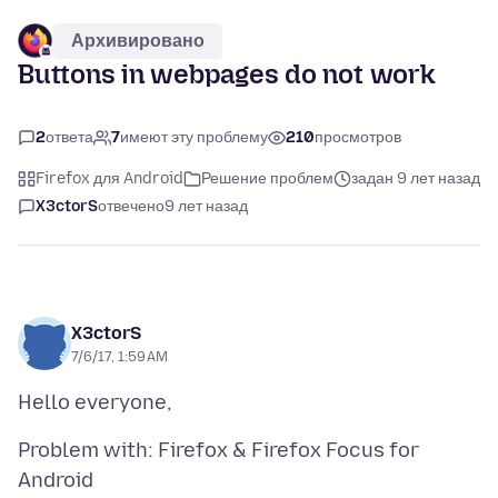
Архивировано
Buttons in webpages do not work
2
ответа
7
имеют эту проблему
210
просмотров
Firefox для Android
Решение проблем
задан 9 лет назад
X3ctorS
отвечено
9 лет назад
X3ctorS
7/6/17, 1:59 AM
Problem with: Firefox & Firefox Focus for
Android