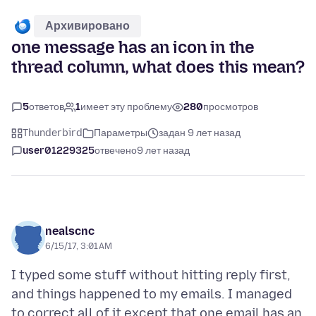
Архивировано
one message has an icon in the
thread column, what does this mean?
5
ответов
1
имеет эту проблему
280
просмотров
Thunderbird
Параметры
задан 9 лет назад
user01229325
отвечено
9 лет назад
nealscnc
6/15/17, 3:01 AM
I typed some stuff without hitting reply first,
and things happened to my emails. I managed
to correct all of it except that one email has an