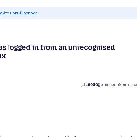
айте новый вопрос.
s logged in from an unrecognised
ux
Leodog
отвечено
9 лет на