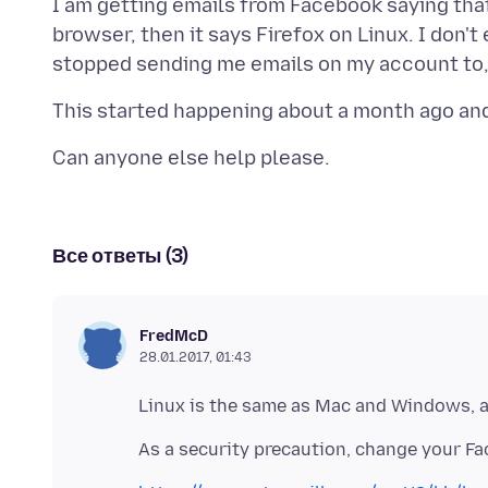
I am getting emails from Facebook saying th
browser, then it says Firefox on Linux. I don'
Все ответы (3)
FredMcD
28.01.2017, 01:43