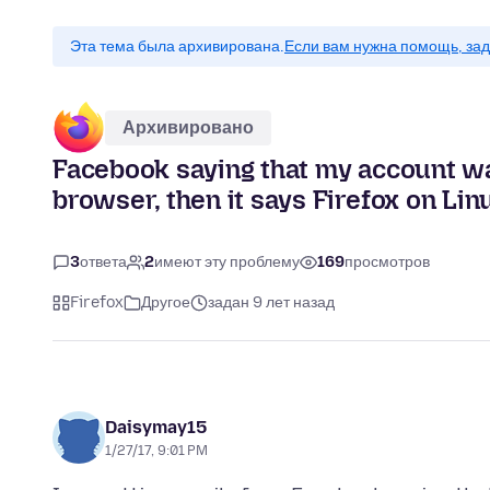
Эта тема была архивирована.
Если вам нужна помощь, зад
Архивировано
Facebook saying that my account wa
browser, then it says Firefox on Lin
3
ответа
2
имеют эту проблему
169
просмотров
Firefox
Другое
задан 9 лет назад
Daisymay15
1/27/17, 9:01 PM