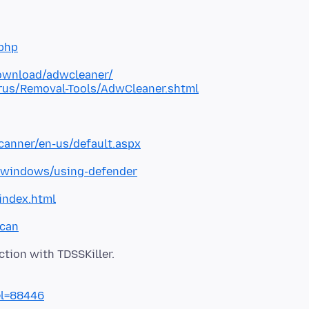
php
ownload/adwcleaner/
rus/Removal-Tools/AdwCleaner.shtml
canner/en-us/default.aspx
/windows/using-defender
index.html
scan
el=88446