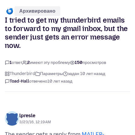
Архивировано
I tried to get my thunderbird emails
to forward to my gmail inbox, but the
sender just gets an error message
now.
1
ответ
2
имеют эту проблему
150
просмотров
Thunderbird
Параметры
задан 10 лет назад
Toad-Hall
отвечено
10 лет назад
lpresle
3/23/16, 12:19 AM
The sender gets a reply from
MAILER-