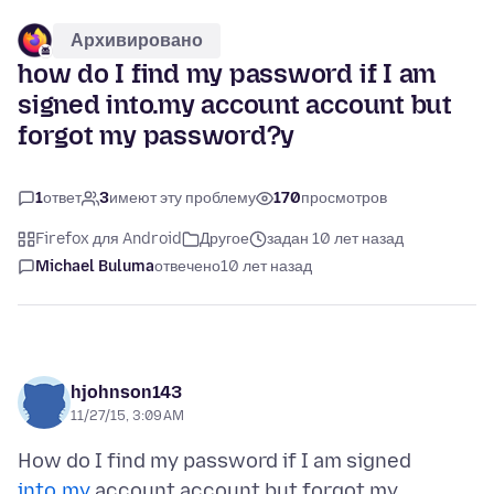
Архивировано
how do I find my password if I am
signed into.my account account but
forgot my password?y
1
ответ
3
имеют эту проблему
170
просмотров
Firefox для Android
Другое
задан 10 лет назад
Michael Buluma
отвечено
10 лет назад
hjohnson143
11/27/15, 3:09 AM
How do I find my password if I am signed
into.my
account account but forgot my