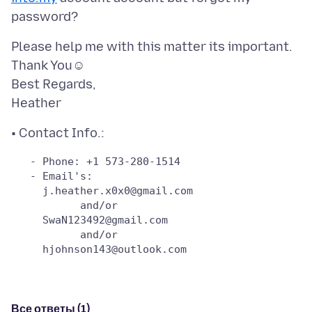
Please help me with this matter its important.
Thank You☺
Best Regards,
   - Phone: +1 573-280-1514

   - Email's: 

     j.heather.x0x0@gmail.com

           and/or

     SwaN123492@gmail.com

           and/or

Все ответы (1)