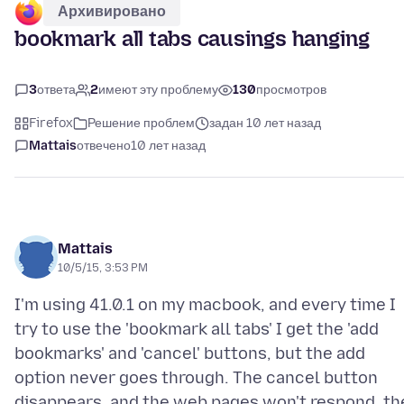
Архивировано
bookmark all tabs causings hanging
3
ответа
2
имеют эту проблему
130
просмотров
Firefox
Решение проблем
задан 10 лет назад
Mattais
отвечено
10 лет назад
Mattais
10/5/15, 3:53 PM
I'm using 41.0.1 on my macbook, and every time I
try to use the 'bookmark all tabs' I get the 'add
bookmarks' and 'cancel' buttons, but the add
option never goes through. The cancel button
disappears, and the web pages won't respond. th