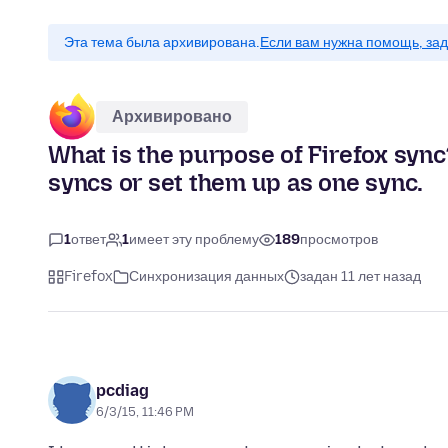
Эта тема была архивирована.
Если вам нужна помощь, зад
Архивировано
What is the purpose of Firefox syn
syncs or set them up as one sync.
1
ответ
1
имеет эту проблему
189
просмотров
Firefox
Синхронизация данных
задан 11 лет назад
pcdiag
6/3/15, 11:46 PM