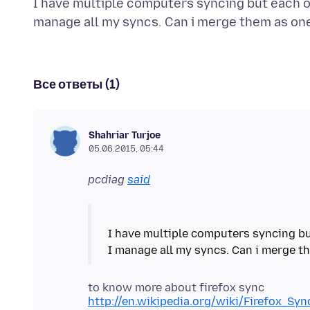
I have multiple computers syncing but each o
Все ответы (1)
Shahriar Turjoe
05.06.2015, 05:44
pcdiag
said
I have multiple computers syncing bu
http://en.wikipedia.org/wiki/Firefox_Syn