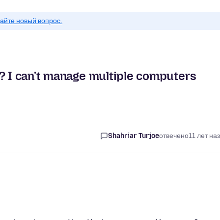
айте новый вопрос.
c? I can't manage multiple computers
Shahriar Turjoe
отвечено
11 лет на