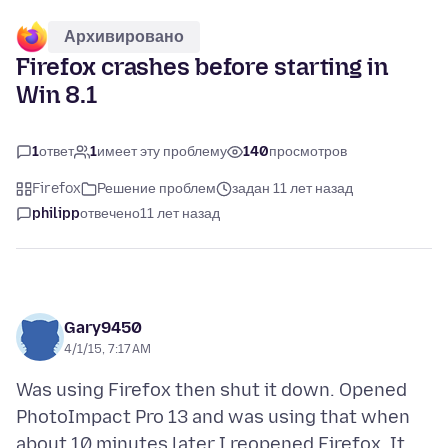
Архивировано
Firefox crashes before starting in
Win 8.1
1
ответ
1
имеет эту проблему
140
просмотров
Firefox
Решение проблем
задан 11 лет назад
philipp
отвечено
11 лет назад
Gary9450
4/1/15, 7:17 AM
Was using Firefox then shut it down. Opened
PhotoImpact Pro 13 and was using that when
about 10 minutes later I reopened Firefox. It