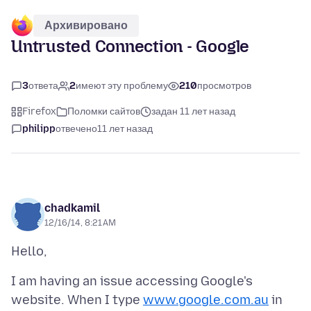
Архивировано
Untrusted Connection - Google
3
ответа
2
имеют эту проблему
210
просмотров
Firefox
Поломки сайтов
задан 11 лет назад
philipp
отвечено
11 лет назад
chadkamil
12/16/14, 8:21 AM
I am having an issue accessing Google's
website. When I type
www.google.com.au
in