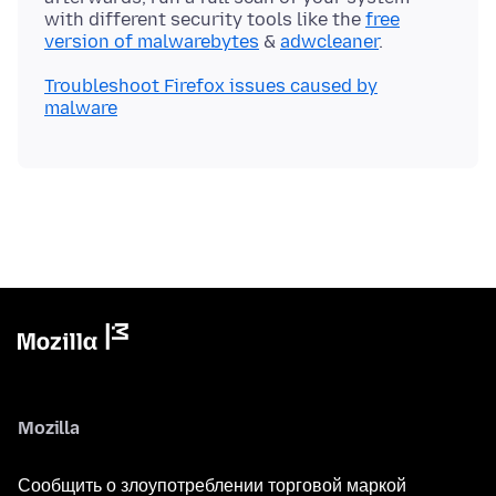
with different security tools like the
free
version of malwarebytes
&
adwcleaner
Troubleshoot Firefox issues caused by
malware
Mozilla
Сообщить о злоупотреблении торговой маркой