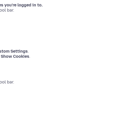
es you're logged in to.
ool bar.
stom Settings
.
d
Show Cookies
ool bar.