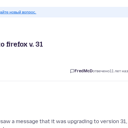
айте новый вопрос.
o firefox v. 31
FredMcD
отвечено
11 лет на
 saw a message that it was upgrading to version 31,