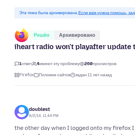
Эта тема была архивирована.
Если вам нужна помощь, зад
Решён
Архивировано
iheart radio won't playafter update t
1
ответ
4
имеют эту проблему
260
просмотров
Firefox
Поломки сайтов
задан 11 лет назад
doublest
9/2/14, 11:44 PM
the other day when I logged onto my firefox I