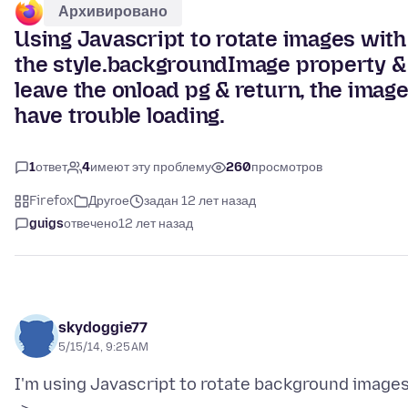
Архивировано
Using Javascript to rotate images with
the style.backgroundImage property &
leave the onload pg & return, the imag
have trouble loading.
1
ответ
4
имеют эту проблему
260
просмотров
Firefox
Другое
задан 12 лет назад
guigs
отвечено
12 лет назад
skydoggie77
5/15/14, 9:25 AM
I'm using Javascript to rotate background images