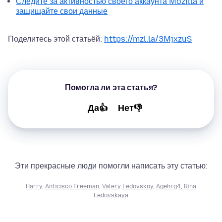
Следите за активностью своего аккаунта Mozilla и
защищайте свои данные
Поделитесь этой статьёй:
https://mzl.la/3MjxzuS
Помогла ли эта статья?
Да👍
Нет👎
Эти прекрасные люди помогли написать эту статью:
Harry
,
Anticisco Freeman
,
Valery Ledovskoy
,
Agehrg4
,
Rina
Ledovskaya