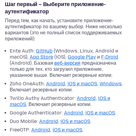
Шаг первый – Выберите приложение-
аутентификатор
Перед тем, как начать, установите приложение-
аутентификатор по вашему выбор. Ниже несколько
вариантов (это не полный список поддерживаемых
приложений):
Ente Auth:
GitHub
(Windows, Linux, Android и
macOS),
App Store
(iOS),
Google Play
и
F-Droid
(Android). Базовая
веб-версия
предназначена
только для тех, кто загрузил приложение,
указанное выше. Включает резервные копии.
Zoho OneAuth:
Android
,
iOS и macOS
,
Windows
.
Включает резервные копии.
Twilio Authy Authenticator:
Android
,
iOS и
macOS
. Включает резервные копии.
Google Authenticator:
Android
,
iOS и macOS
.
Duo Mobile:
Android
,
iOS и macOS
.
FreeOTP:
Android
,
iOS и macOS
.