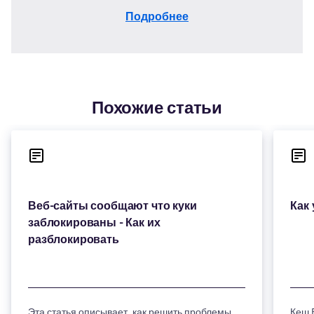
Подробнее
Похожие статьи
Веб-сайты сообщают что куки
заблокированы - Как их
Эта статья описывает, как решить проблемы,
Кеш 