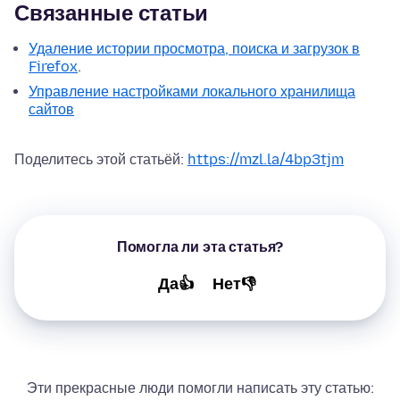
Связанные статьи
Удаление истории просмотра, поиска и загрузок в
Firefox
.
Управление настройками локального хранилища
сайтов
Поделитесь этой статьёй:
https://mzl.la/4bp3tjm
Помогла ли эта статья?
Да👍
Нет👎
Эти прекрасные люди помогли написать эту статью: