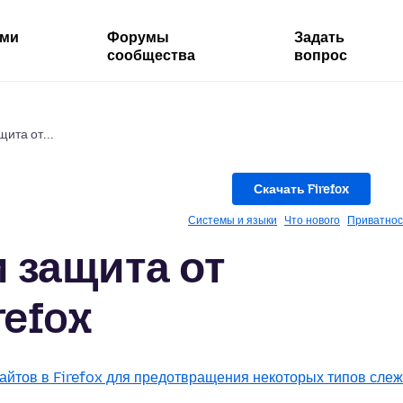
ями
Форумы
Задать
сообщества
вопрос
щита от...
Скачать Firefox
Системы и языки
Что нового
Приватнос
и защита от
refox
сайтов в Firefox для предотвращения некоторых типов слеж