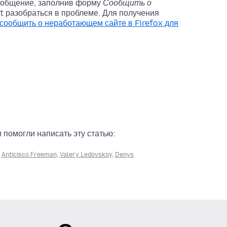
сообщение, заполнив форму
Сообщить о
t разобраться в проблеме. Для получения
 сообщить о неработающем сайте в Firefox для
помогли написать эту статью:
,
Anticisco Freeman
,
Valery Ledovskoy
,
Denys