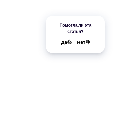
Помогла ли эта
статья?
Да👍
Нет👎