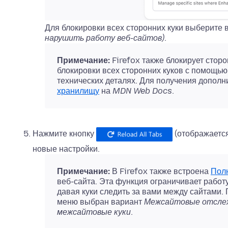
Для блокировки всех сторонних куки выберит
нарушить работу веб-сайтов)
.
Примечание:
Firefox также блокирует сторо
блокировки всех сторонних куков с помощью
технических деталях. Для получения допол
хранилищу
на
MDN Web Docs
.
Нажмите кнопку
(отображается
новые настройки.
Примечание:
В Firefox также встроена
Полн
веб-сайта. Эта функция ограничивает работу
давая куки следить за вами между сайтами.
меню выбран вариант
Межсайтовые отслеж
межсайтовые куки
.