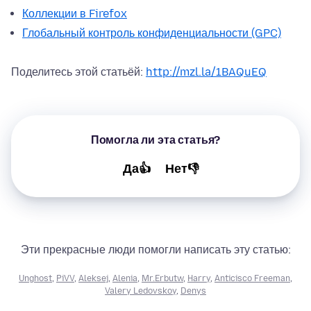
Коллекции в Firefox
Глобальный контроль конфиденциальности (GPC)
Поделитесь этой статьёй:
http://mzl.la/1BAQuEQ
Помогла ли эта статья?
Да👍
Нет👎
Эти прекрасные люди помогли написать эту статью:
Unghost
,
PiVV
,
Aleksej
,
Alenia
,
Mr.Erbutw
,
Harry
,
Anticisco Freeman
,
Valery Ledovskoy
,
Denys