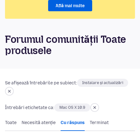
Află mai multe
Forumul comunității Toate
produsele
Se afișează întrebările pe subiect:
Instalare și actualizări
Întrebări etichetate ca:
Mac OS X 10.9
Toate
Necesită atenție
Cu răspuns
Terminat