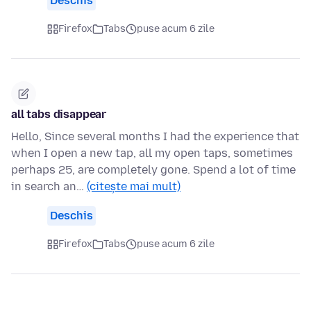
Deschis
Firefox
Tabs
puse acum 6 zile
all tabs disappear
Hello, Since several months I had the experience that
when I open a new tap, all my open taps, sometimes
perhaps 25, are completely gone. Spend a lot of time
in search an…
(citește mai mult)
Deschis
Firefox
Tabs
puse acum 6 zile