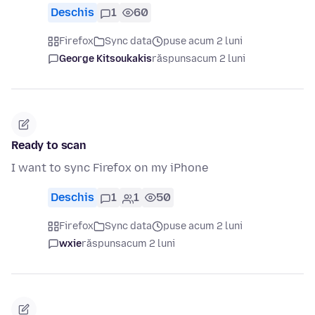
Deschis
1
60
Firefox
Sync data
puse acum 2 luni
George Kitsoukakis
răspuns
acum 2 luni
Ready to scan
I want to sync Firefox on my iPhone
Deschis
1
1
50
Firefox
Sync data
puse acum 2 luni
wxie
răspuns
acum 2 luni