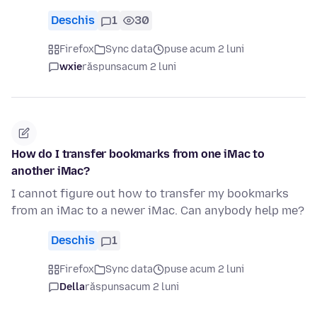
Deschis
1
30
Firefox
Sync data
puse acum 2 luni
wxie
răspuns
acum 2 luni
How do I transfer bookmarks from one iMac to
another iMac?
I cannot figure out how to transfer my bookmarks
from an iMac to a newer iMac. Can anybody help me?
Deschis
1
Firefox
Sync data
puse acum 2 luni
Della
răspuns
acum 2 luni