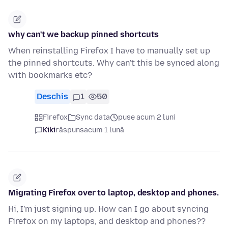
why can't we backup pinned shortcuts
When reinstalling Firefox I have to manually set up
the pinned shortcuts. Why can't this be synced along
with bookmarks etc?
Deschis
1
50
Firefox
Sync data
puse acum 2 luni
Kiki
răspuns
acum 1 lună
Migrating Firefox over to laptop, desktop and phones.
Hi, I'm just signing up. How can I go about syncing
Firefox on my laptops, and desktop and phones??