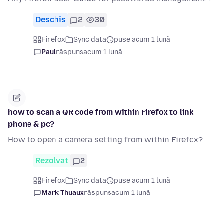
Deschis
2
30
Firefox
Sync data
puse acum 1 lună
Paul
răspuns
acum 1 lună
how to scan a QR code from within Firefox to link
phone & pc?
How to open a camera setting from within Firefox?
Rezolvat
2
Firefox
Sync data
puse acum 1 lună
Mark Thuaux
răspuns
acum 1 lună