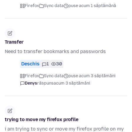
Firefox
Sync data
puse acum 1 săptămână
Transfer
Need to transfer bookmarks and passwords
Deschis
1
30
Firefox
Sync data
puse acum 3 săptămâni
Denys
răspuns
acum 3 săptămâni
trying to move my firefox profile
i am trying to sync or move my firefox profile on my