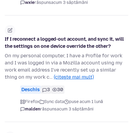
wxie
răspuns
acum 3 săptămâni
If I reconnect a logged-out account, and sync it, will
the settings on one device override the other?
On my personal computer, I have a Profile for work
and I was logged in via a Mozilla account using my
work email address I've recently set up a similar
thing on my work c…
(citește mai mult)
Deschis
3
30
Firefox
Sync data
puse acum 1 lună
malden
răspuns
acum 3 săptămâni