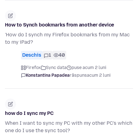
How to Synch bookmarks from another device
'How do I synch my Firefox bookmarks from my Mac
to my iPad?
Deschis
1
40
Firefox
Sync data
puse acum 2 luni
Konstantina Papadea
răspuns
acum 2 luni
how do I sync my PC
When I want to sync my PC with my other PC's which
one do I use the sync tool?