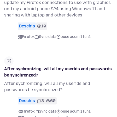
update my Firefox connections to use with graphics
ond my android phone S24 using Windows 11 and
sharing with laptop and other devices
Deschis
10
Firefox
Sync data
puse acum 1 lună
After sychronizing, will all my userids and passwords
be synchronzed?
After sychronizing, will all my userids and
passwords be synchronzed?
Deschis
3
60
Firefox
Sync data
puse acum 1 lună