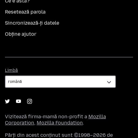
Ce e asta?
Resetează parola
Sincronizează-ți datele
Obține ajutor
Limbă
Limbă
Vizitează firma-mamă non-profit a
Mozilla
Corporation
,
Mozilla Foundation
.
Părți din acest conținut sunt ©1998–2026 de