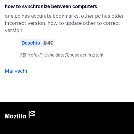
how to synchronize between computers
one pc has accurate bookmarks, other pc has older
incorrect version. how to update other to correct
version
Deschis
40
Firefox
Sync data
puse acum 2 luni
Mai vechi