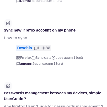
Denys
răspuns
acum 1 lună
Sync new Firefox account on my phone
How to sync
Deschis
1
30
Firefox
Sync data
puse acum 1 lună
amoun
răspuns
acum 1 lună
Passwords management between my devices, simple
UserGuide ?
Any Firefox User Guide for passwords management ?