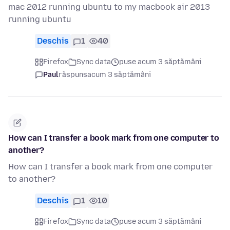
mac 2012 running ubuntu to my macbook air 2013
running ubuntu
Deschis
1
40
Firefox
Sync data
puse acum 3 săptămâni
Paul
răspuns
acum 3 săptămâni
How can I transfer a book mark from one computer to
another?
How can I transfer a book mark from one computer
to another?
Deschis
1
10
Firefox
Sync data
puse acum 3 săptămâni